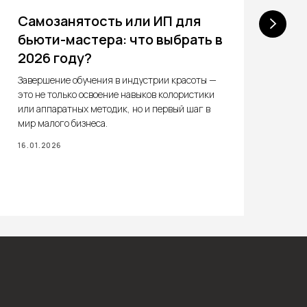
Самозанятость или ИП для
К
бьюти-мастера: что выбрать в
на
2026 году?
р
Завершение обучения в индустрии красоты —
Зав
это не только освоение навыков колористики
дол
или аппаратных методик, но и первый шаг в
мом
мир малого бизнеса.
пос
воп
16.01.2026
16.