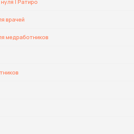
 нуля | Ратиро
я врачей
ля медработников
тников