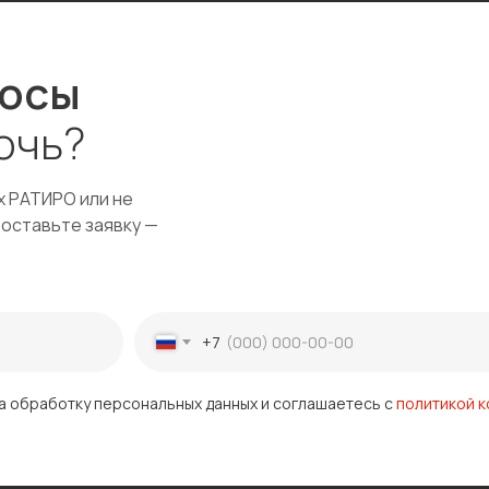
росы
очь?
х РАТИРО или не
 оставьте заявку —
+7
на обработку персональных данных и соглашаетесь c
политикой 