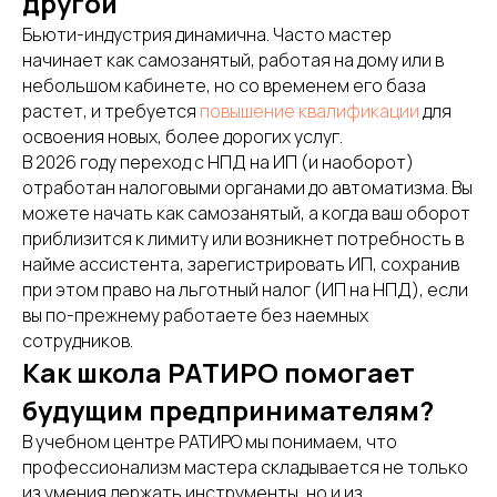
другой
или можем помочь?
Бьюти-индустрия динамична. Часто мастер
Если вы хотите больше узнать о
начинает как самозанятый, работая на дому или в
курсах РАТИРО или не знаете, какой
небольшом кабинете, но со временем его база
курс обучения выбрать, оставьте
растет, и требуется
повышение квалификации
для
заявку — мы перезвоним
освоения новых, более дорогих услуг.
В 2026 году переход с НПД на ИП (и наоборот)
отработан налоговыми органами до автоматизма. Вы
можете начать как самозанятый, а когда ваш оборот
приблизится к лимиту или возникнет потребность в
+7
найме ассистента, зарегистрировать ИП, сохранив
при этом право на льготный налог (ИП на НПД), если
вы по-прежнему работаете без наемных
Нажимая на кнопку, вы даете согласие на обработку персональных данных и сог
политикой конфиденциальности
сотрудников.
Как школа РАТИРО помогает
будущим предпринимателям?
Отправить
В учебном центре РАТИРО мы понимаем, что
профессионализм мастера складывается не только
из умения держать инструменты, но и из