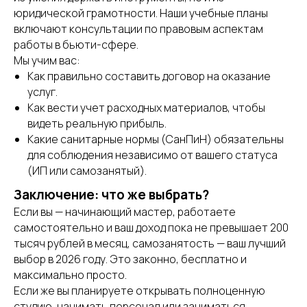
юридической грамотности. Наши учебные планы
включают консультации по правовым аспектам
+7 (917) 344-83-88
работы в бьюти-сфере.
Мы всегда рады вашему звонку на связи с
Мы учим вас:
понедельника по субботу
Как правильно составить договор на оказание
услуг.
г. Уфа, ул. Гагарина 10
Как вести учет расходных материалов, чтобы
ratiro-beauty@yandex.ru
видеть реальную прибыль.
Какие санитарные нормы (СанПиН) обязательны
для соблюдения независимо от вашего статуса
(ИП или самозанятый).
Заключение: что же выбрать?
Если вы — начинающий мастер, работаете
самостоятельно и ваш доход пока не превышает 200
тысяч рублей в месяц, самозанятость — ваш лучший
выбор в 2026 году. Это законно, бесплатно и
максимально просто.
Если же вы планируете открывать полноценную
студию, нанимать персонал или заниматься