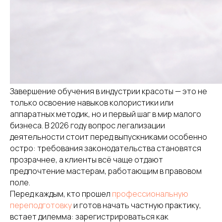
Завершение обучения в индустрии красоты — это не
только освоение навыков колористики или
аппаратных методик, но и первый шаг в мир малого
бизнеса. В 2026 году вопрос легализации
деятельности стоит перед выпускниками особенно
остро: требования законодательства становятся
прозрачнее, а клиенты всё чаще отдают
предпочтение мастерам, работающим в правовом
поле.
Перед каждым, кто прошел
профессиональную
переподготовку
и готов начать частную практику,
встает дилемма: зарегистрироваться как