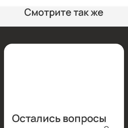
Курсы косметолога в Нефтекамске
Курсы косметолога в Стерлитамаке
Учебный центр
О нас
Отзывы
Документы
Преподаватели
Обучение за счет государства
Электронная библиотека
Информация
Блог
Акции
Контакты