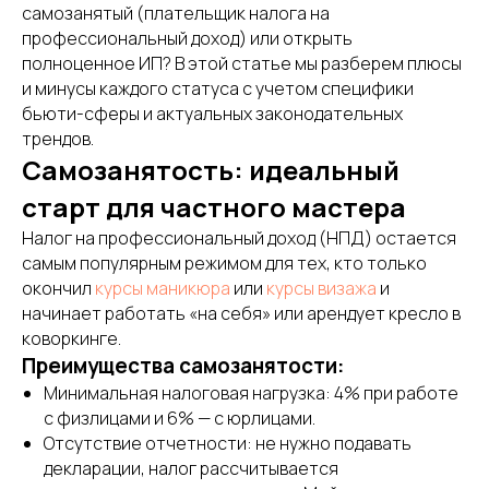
самозанятый (плательщик налога на
профессиональный доход) или открыть
полноценное ИП? В этой статье мы разберем плюсы
и минусы каждого статуса с учетом специфики
бьюти-сферы и актуальных законодательных
трендов.
Самозанятость: идеальный
старт для частного мастера
Налог на профессиональный доход (НПД) остается
самым популярным режимом для тех, кто только
окончил
курсы маникюра
или
курсы визажа
и
начинает работать «на себя» или арендует кресло в
коворкинге.
Преимущества самозанятости:
Минимальная налоговая нагрузка: 4% при работе
с физлицами и 6% — с юрлицами.
Отсутствие отчетности: не нужно подавать
декларации, налог рассчитывается