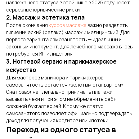
надлежащего статуса в этой нише в 2026 году несет
серьезные юридические риски.
2. Массаж и эстетика тела
После окончания
курсов массажа
важно разделять
гигиенический (релакс) массаж и медицинский. Для
первого варианта самозанятость — идеальный и
законный инструмент. Для лечебного массажа вновь
Смотрите так же
потребуется ИП и лицензия.
3. Ногтевой сервис и парикмахерское
искусство
Для мастеров маникюра и парикмахеров
самозанятость остается «золотым стандартом».
Она позволяет легально принимать платежи,
выдавать чеки и при этом не обременять себя
сложной бухгалтерией. К тому же статус
самозанятого позволяет официально подтверждать
доход для получения кредитов или ипотеки.
Переход из одного статуса в
Остались вопросы