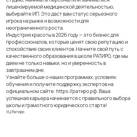
лицензируемой медицинской деятельностью,
выбирайте ИП. Это даст вам статус серьезного
Курсы
игрока на рынке и возможности для
Визаж
неограниченного роста.
Массаж
Индустрия красоты в 2026 году — это бизнес для
Косметология
профессионалов, которые ценят свою репутацию и
Ногтевой сервис
спокойствие своих клиентов. Начните свой путь с
Перманентный макияж
Парикмахерское искусство
качественного образования в школе РАТИРО, где мы
Проф. переподготовка мед. работников
даем не только навыки, но и уверенность в
Повышение квалификации мед. работников
завтрашнем дне.
Узнайте больше о наших программах, условиях
обучения и получите поддержку экспертов на
официальном сайте: https://ратиро.рф. Ваша
успешная карьера начинается с правильного выбора
школы и грамотного юридического старта!
Обучение косметологии
УЦ Ратиро
Курсы косметолога в Салават
Курсы косметолога в Кумертау
Курсы косметолога в Туймазах
Курсы косметолога в Белорецк