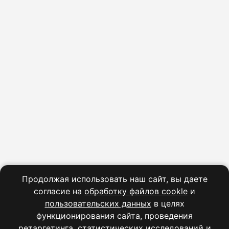
Информация
Блог
Акции
Контакты
Лицензия
Реквизиты
Политика конфиденциальности
Продолжая использовать наш сайт, вы даете
согласие на
обработку файлов cookle
и
пользовательских данных
в целях
функционирования сайта, проведения
© АНО ДО «Ратиро» | Все права защищены
ретаргетинга, статистических исследований и